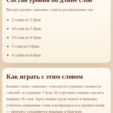
Внутри уровня «признак» ответы распределены так:
2 слова из 2 букв
10 слов из 3 букв
15 слов из 4 букв
5 слов из 5 букв
4 слова из 6 букв
Как играть с этим словом
Базовое слово «признак» относится к уровню сложности
«лёгкий» и содержит 7 букв. В стартовом словаре для него
найдено 36 слов. Здесь можно сразу играть в браузере,
отмечать найденные слова и возвращаться к уровню позже
— прогресс сохраняется локально в браузере.