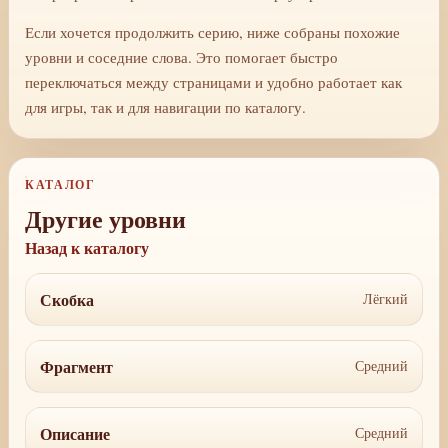
Если хочется продолжить серию, ниже собраны похожие
уровни и соседние слова. Это помогает быстро
переключаться между страницами и удобно работает как
для игры, так и для навигации по каталогу.
КАТАЛОГ
Другие уровни
Назад к каталогу
Скобка
Лёгкий
Фрагмент
Средний
Описание
Средний