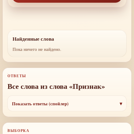
Найденные слова
Пока ничего не найдено.
ОТВЕТЫ
Все слова из слова «Признак»
Показать ответы (спойлер)
ВЫБОРКА