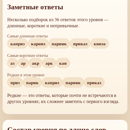
Заметные ответы
Несколько подборок из 36 ответов этого уровня —
длинные, короткие и непривычные.
Самые длинные ответы
каприз
карниз
парник
приказ
кинза
Самые короткие ответы
аз
ар
акр
арк
кан
Редкие в этом уровне
приз
парик
каприз
парник
приказ
Редкие — это ответы, которые почти не встречаются в
других уровнях; их сложнее заметить с первого взгляда.
Состав уровня по длине слов