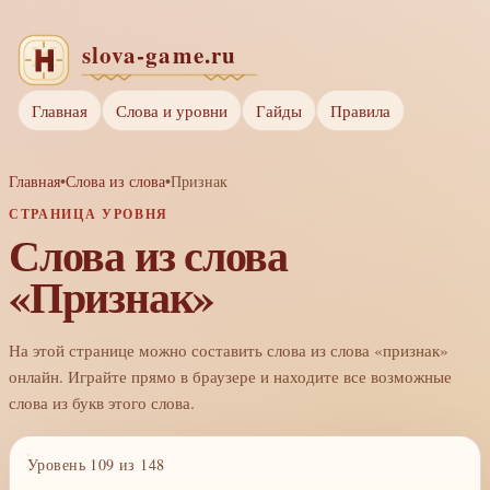
Главная
Слова и уровни
Гайды
Правила
Главная
•
Слова из слова
•
Признак
СТРАНИЦА УРОВНЯ
Слова из слова
«Признак»
На этой странице можно составить слова из слова «признак»
онлайн. Играйте прямо в браузере и находите все возможные
слова из букв этого слова.
Уровень 109 из 148