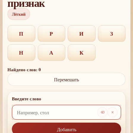
признак
Лёгкий
П
Р
И
З
Н
А
К
Найдено слов: 0
Перемешать
Введите слово
Добавить