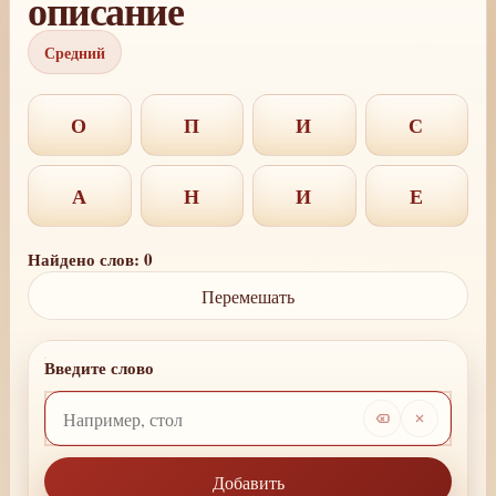
описание
Средний
О
П
И
С
А
Н
И
Е
Найдено слов: 0
Перемешать
Введите слово
Добавить