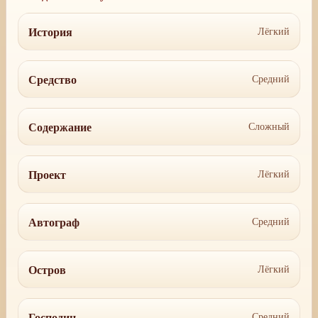
История
Лёгкий
Средство
Средний
Содержание
Сложный
Проект
Лёгкий
Автограф
Средний
Остров
Лёгкий
Господин
Средний