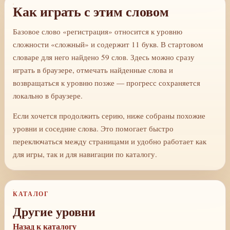
Как играть с этим словом
Базовое слово «регистрация» относится к уровню
сложности «сложный» и содержит 11 букв. В стартовом
словаре для него найдено 59 слов. Здесь можно сразу
играть в браузере, отмечать найденные слова и
возвращаться к уровню позже — прогресс сохраняется
локально в браузере.
Если хочется продолжить серию, ниже собраны похожие
уровни и соседние слова. Это помогает быстро
переключаться между страницами и удобно работает как
для игры, так и для навигации по каталогу.
КАТАЛОГ
Другие уровни
Назад к каталогу