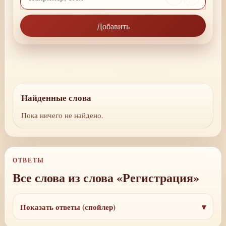
Добавить
Найденные слова
Пока ничего не найдено.
ОТВЕТЫ
Все слова из слова «Регистрация»
Показать ответы (спойлер)