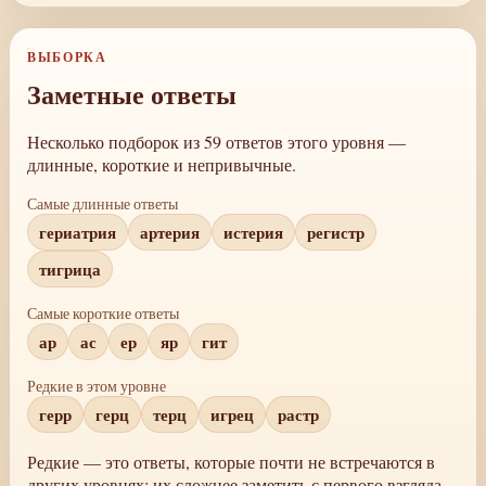
ВЫБОРКА
Заметные ответы
Несколько подборок из 59 ответов этого уровня —
длинные, короткие и непривычные.
Самые длинные ответы
гериатрия
артерия
истерия
регистр
тигрица
Самые короткие ответы
ар
ас
ер
яр
гит
Редкие в этом уровне
герр
герц
терц
игрец
растр
Редкие — это ответы, которые почти не встречаются в
других уровнях; их сложнее заметить с первого взгляда.