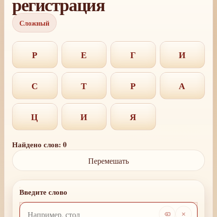
регистрация
Сложный
Р
Е
Г
И
С
Т
Р
А
Ц
И
Я
Найдено слов: 0
Перемешать
Введите слово