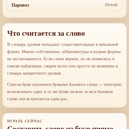
Паровоз
Лёгкий
Что считается за слово
В словарь уровня попадают существительные в начальной
форме. Имена собственные, аббревиатуры и редкие формы
не засчитываются. Если слово верное, но не появилось в
списке найденных, скорее всего оно просто не включено в
словарь конкретного уровня.
Список букв ограничен буквами базового слова — повторно
использовать одну и ту же букву нельзя, если в базовом
слове она встречается один раз.
ИГРАТЬ СЕЙЧАС
Составить слово из букв прямо