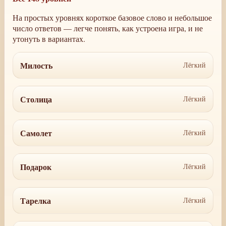
На простых уровнях короткое базовое слово и небольшое
число ответов — легче понять, как устроена игра, и не
утонуть в вариантах.
Милость
Лёгкий
Столица
Лёгкий
Самолет
Лёгкий
Подарок
Лёгкий
Тарелка
Лёгкий