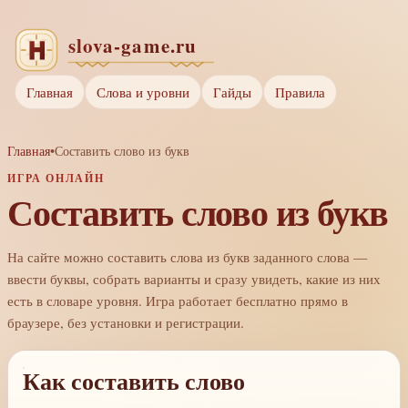
Главная
Слова и уровни
Гайды
Правила
Главная
•
Составить слово из букв
ИГРА ОНЛАЙН
Составить слово из букв
На сайте можно составить слова из букв заданного слова —
ввести буквы, собрать варианты и сразу увидеть, какие из них
есть в словаре уровня. Игра работает бесплатно прямо в
браузере, без установки и регистрации.
Как составить слово