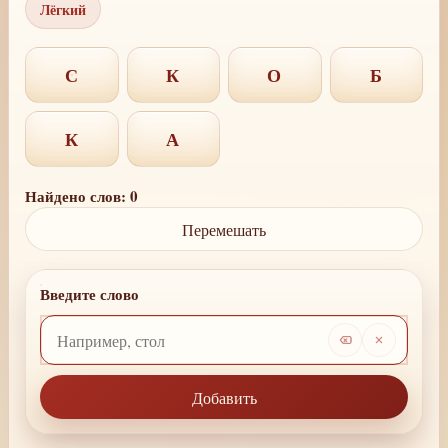
Лёгкий
С
К
О
Б
К
А
Найдено слов: 0
Перемешать
Введите слово
Добавить