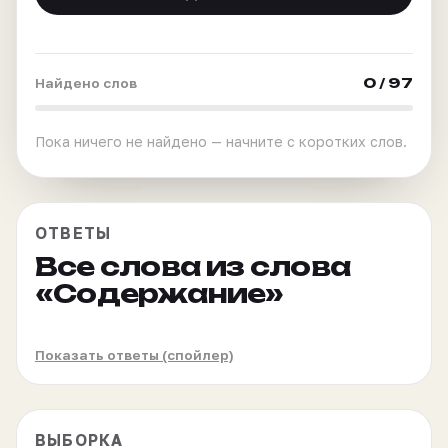
0 / 97
Найдено слов
Пока ничего не найдено — начните с коротких слов.
ОТВЕТЫ
Все слова из слова
«Содержание»
Показать ответы (спойлер)
ВЫБОРКА