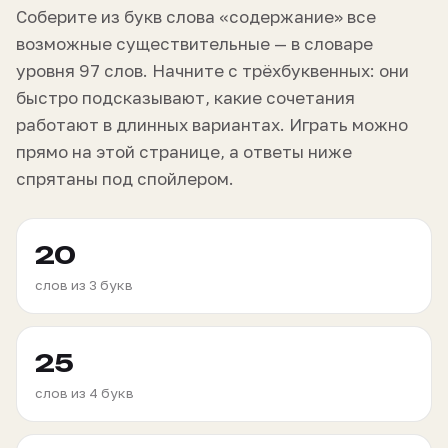
Соберите из букв слова «содержание» все
возможные существительные — в словаре
уровня 97 слов. Начните с трёхбуквенных: они
быстро подсказывают, какие сочетания
работают в длинных вариантах. Играть можно
прямо на этой странице, а ответы ниже
спрятаны под спойлером.
20
слов из 3 букв
25
слов из 4 букв