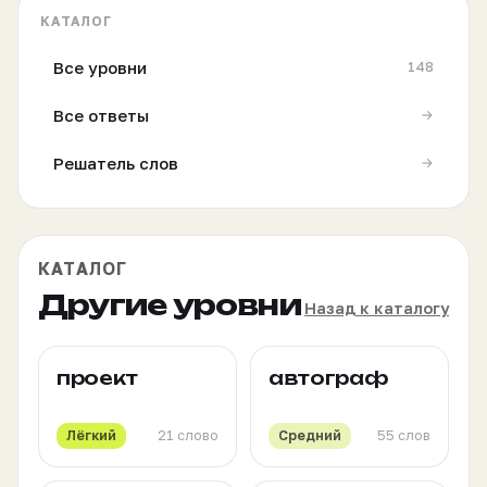
КАТАЛОГ
Все уровни
148
Все ответы
→
Решатель слов
→
КАТАЛОГ
Другие уровни
Назад к каталогу
проект
автограф
Лёгкий
21 слово
Средний
55 слов