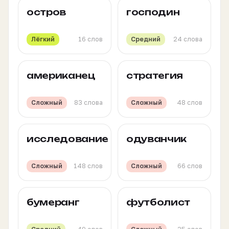
остров
господин
Лёгкий
16 слов
Средний
24 слова
американец
стратегия
Сложный
83 слова
Сложный
48 слов
исследование
одуванчик
Сложный
148 слов
Сложный
66 слов
бумеранг
футболист