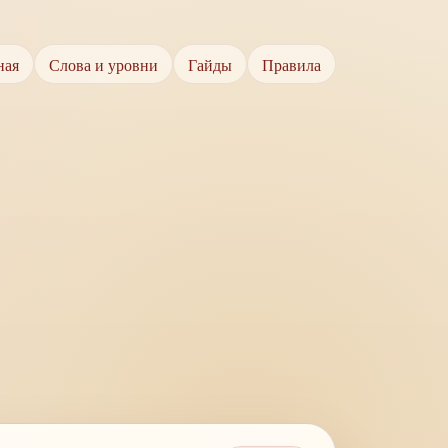
ная
Слова и уровни
Гайды
Правила