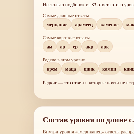
Несколько подборок из 83 ответа этого ур
Самые длинные ответы
мерцание
арамеец
камение
ма
Самые короткие ответы
ам
ар
ер
акр
арк
Редкие в этом уровне
крем
маца
цинк
камин
кни
Редкие — это ответы, которые почти не встр
Состав уровня по длине с
Внутри уровня «американец» ответы распре