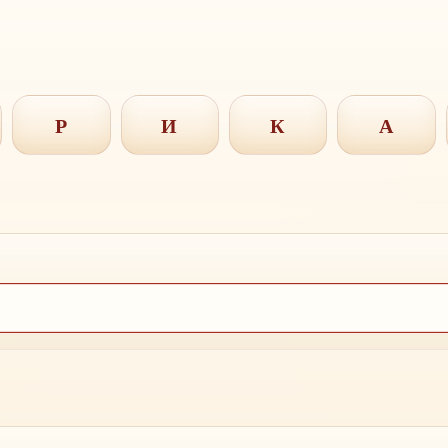
Р
И
К
А