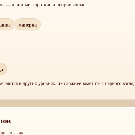
овня — длинные, короткие и непривычные.
кание
манерка
ца
ечаются в других уровнях; их сложнее заметить с первого взгляд
лов
делены так: