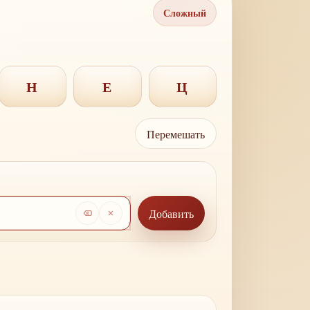
Сложный
Н
Е
Ц
Перемешать
Добавить