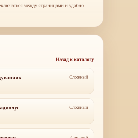
реключаться между страницами и удобно
Назад к каталогу
дуванчик
Сложный
адиолус
Сложный
зговор
Средний