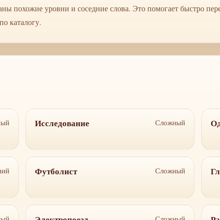
аны похожие уровни и соседние слова. Это помогает быстро пе
по каталогу.
Исследование
О
ный
Сложный
Футболист
Гл
ний
Сложный
Электропоезд
Ра
ный
Сложный