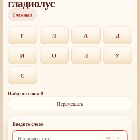
гладиолус
Сложный
Г
Л
А
Д
И
О
Л
У
С
Найдено слов: 0
Перемешать
Введите слово