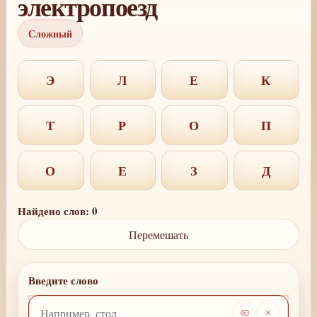
электропоезд
Сложный
Э
Л
Е
К
Т
Р
О
П
О
Е
З
Д
Найдено слов: 0
Перемешать
Введите слово