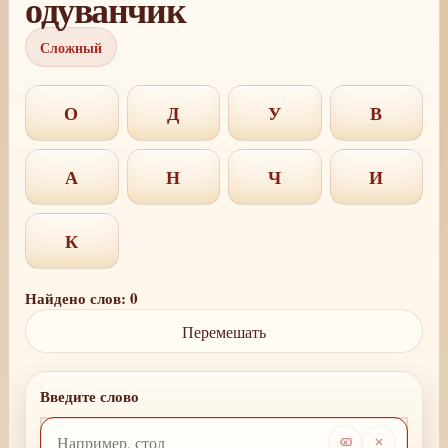
одуванчик
Сложный
О
Д
У
В
А
Н
Ч
И
К
Найдено слов: 0
Перемешать
Введите слово