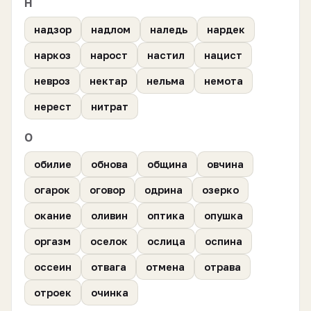
Н
надзор
надлом
наледь
нардек
наркоз
нарост
настил
нацист
невроз
нектар
нельма
немота
нерест
нитрат
О
обилие
обнова
община
овчина
огарок
оговор
одрина
озерко
окание
оливин
оптика
опушка
оргазм
оселок
ослица
оспина
оссеин
отвага
отмена
отрава
отроек
очинка