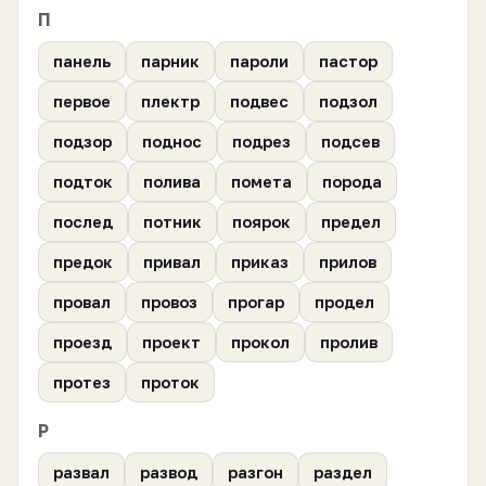
П
панель
парник
пароли
пастор
первое
плектр
подвес
подзол
подзор
поднос
подрез
подсев
подток
полива
помета
порода
послед
потник
поярок
предел
предок
привал
приказ
прилов
провал
провоз
прогар
продел
проезд
проект
прокол
пролив
протез
проток
Р
развал
развод
разгон
раздел