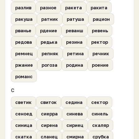
разлив
разное
ракета
ракита
ракуша
ратник
ратуша
рацион
рванье
рдение
реванш
ревень
редова
редька
резина
ректор
ремнец
репняк
ретина
речник
ржание
рогоза
родина
роение
романс
С
светик
свиток
седина
сектор
сеноед
сиерра
синева
синель
синица
сирена
сириец
скаляр
скатка
сланец
смирна
срубка