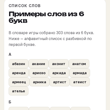
СПИСОК СЛОВ
Примеры слов из 6
букв
В словаре игры собрано 303 слова из 6 букв.
Ниже — алфавитный список с разбивкой по
первой букве.
А
абазин
акание
аконит
анатом
аренда
ариозо
аркада
армада
армеец
арника
артист
атеист
ателье
Б