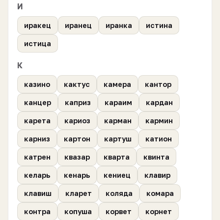
И
иракец
иранец
иранка
истина
истица
К
казино
кактус
камера
кантор
канцер
каприз
караим
кардан
карета
кариоз
карман
кармин
карниз
картон
картуш
катион
катрен
квазар
кварта
квинта
келарь
кенарь
кениец
клавир
клавиш
кларет
коляда
комара
контра
копуша
корвет
корнет