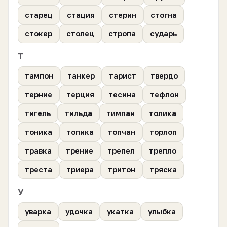
старец
стация
стерин
стогна
стокер
столец
стропа
сударь
Т
тампон
танкер
тарист
твердо
терние
терция
тесина
тефлон
тигель
тильда
тимпан
толика
тоника
топика
топчан
торлоп
травка
трение
трепел
трепло
треста
триера
тритон
тряска
У
уварка
удочка
укатка
улыбка