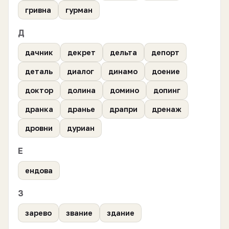
гривна
гурман
Д
дачник
декрет
дельта
депорт
деталь
диалог
динамо
доение
доктор
долина
домино
допинг
дранка
дранье
драпри
дренаж
дровни
дуриан
Е
ендова
З
зарево
звание
здание