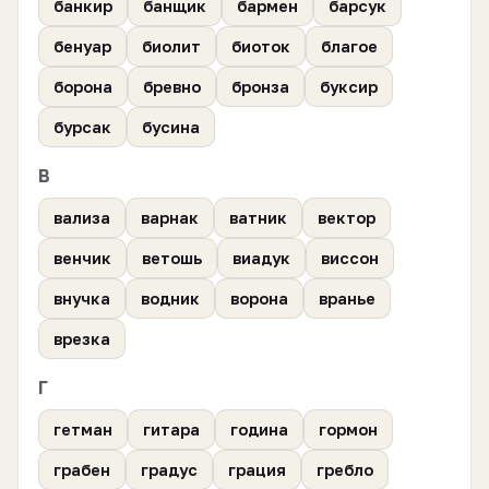
банкир
банщик
бармен
барсук
бенуар
биолит
биоток
благое
борона
бревно
бронза
буксир
бурсак
бусина
В
вализа
варнак
ватник
вектор
венчик
ветошь
виадук
виссон
внучка
водник
ворона
вранье
врезка
Г
гетман
гитара
година
гормон
грабен
градус
грация
гребло