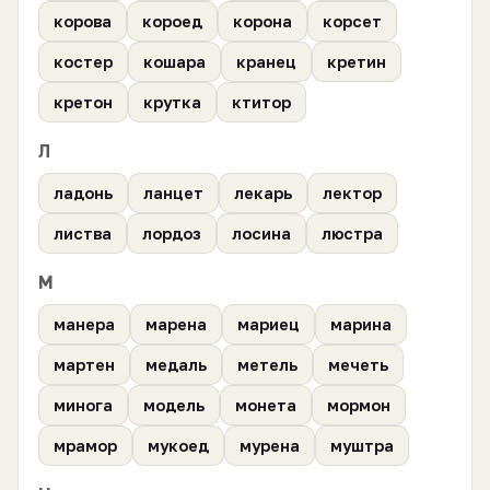
корова
короед
корона
корсет
костер
кошара
кранец
кретин
кретон
крутка
ктитор
Л
ладонь
ланцет
лекарь
лектор
листва
лордоз
лосина
люстра
М
манера
марена
мариец
марина
мартен
медаль
метель
мечеть
минога
модель
монета
мормон
мрамор
мукоед
мурена
муштра