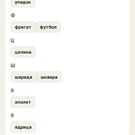
упадок
Ф
фрегат
футбол
Ц
целина
Ш
шарада
шквара
Э
эполет
Я
ядрица