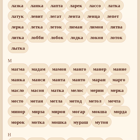
лазка
ланка
лапта
ларек
лассо
латка
латук
левит
легат
лента
ленца
лепет
лерка
летка
леток
лиман
лимон
литва
литка
лобби
лобок
лодка
локон
лоток
лытка
М
магма
мадам
мамон
манго
манер
мание
манка
манси
манта
манто
маран
марго
масло
масон
матка
мелос
мерин
мерка
место
метан
метла
метод
метол
мечта
минор
мирза
мирон
могар
мокша
морда
морок
мотка
мошка
мураш
мутон
Н