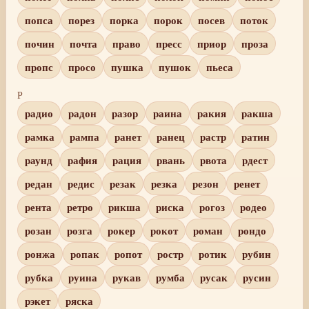
попса
порез
порка
порок
посев
поток
почин
почта
право
пресс
приор
проза
пропс
просо
пушка
пушок
пьеса
Р
радио
радон
разор
раина
ракия
ракша
рамка
рампа
ранет
ранец
растр
ратин
раунд
рафия
рация
рвань
рвота
рдест
редан
редис
резак
резка
резон
ренет
рента
ретро
рикша
риска
рогоз
родео
розан
розга
рокер
рокот
роман
рондо
ронжа
ропак
ропот
ростр
ротик
рубин
рубка
руина
рукав
румба
русак
русин
рэкет
ряска