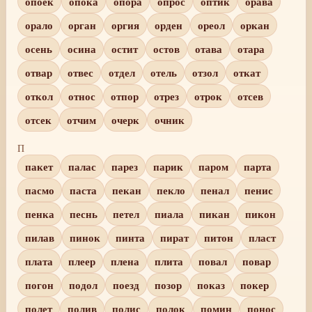
опоек
опока
опора
опрос
оптик
орава
орало
орган
оргия
орден
ореол
оркан
осень
осина
остит
остов
отава
отара
отвар
отвес
отдел
отель
отзол
откат
откол
относ
отпор
отрез
отрок
отсев
отсек
отчим
очерк
очник
П
пакет
палас
парез
парик
паром
парта
пасмо
паста
пекан
пекло
пенал
пенис
пенка
песнь
петел
пиала
пикан
пикон
пилав
пинок
пинта
пират
питон
пласт
плата
плеер
плена
плита
повал
повар
погон
подол
поезд
позор
показ
покер
полет
полив
полис
полок
помин
понос