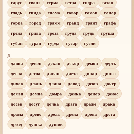
гарус
гвалт
герма
гетра
гидра
гитан
гладь
гнида
гнома
говор
гомон
гонор
горка
город
грамм
гранд
грант
графа
грена
грива
гроза
груда
грудь
груша
губан
гуран
гурда
гусар
гусли
Д
давка
девон
декан
декор
демон
дерть
десна
детва
диван
диета
динар
динго
дичок
длань
длина
довод
дозор
докер
домен
домна
домра
донка
донор
донос
досев
досуг
дочка
драга
драже
драка
драма
древо
дрель
дрена
дрова
дрога
дрозд
душка
душок