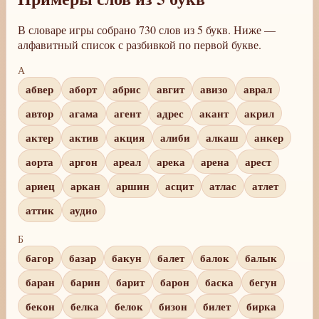
В словаре игры собрано 730 слов из 5 букв. Ниже —
алфавитный список с разбивкой по первой букве.
А
абвер
аборт
абрис
авгит
авизо
аврал
автор
агама
агент
адрес
акант
акрил
актер
актив
акция
алиби
алкаш
анкер
аорта
аргон
ареал
арека
арена
арест
ариец
аркан
аршин
асцит
атлас
атлет
аттик
аудио
Б
багор
базар
бакун
балет
балок
балык
баран
барин
барит
барон
баска
бегун
бекон
белка
белок
бизон
билет
бирка