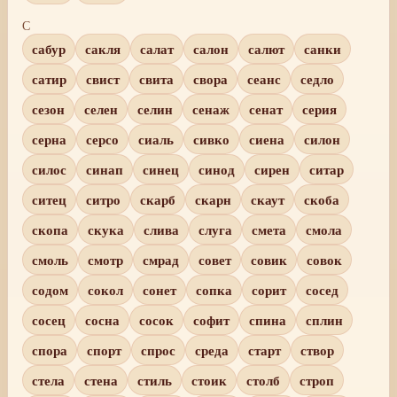
С
сабур
сакля
салат
салон
салют
санки
сатир
свист
свита
свора
сеанс
седло
сезон
селен
селин
сенаж
сенат
серия
серна
серсо
сиаль
сивко
сиена
силон
силос
синап
синец
синод
сирен
ситар
ситец
ситро
скарб
скарн
скаут
скоба
скопа
скука
слива
слуга
смета
смола
смоль
смотр
смрад
совет
совик
совок
содом
сокол
сонет
сопка
сорит
сосед
сосец
сосна
сосок
софит
спина
сплин
спора
спорт
спрос
среда
старт
створ
стела
стена
стиль
стоик
столб
строп