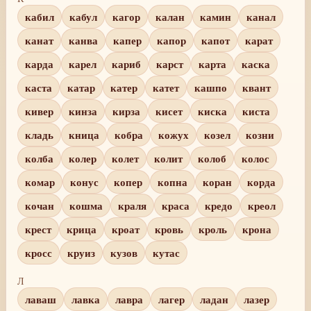
кабил
кабул
кагор
калан
камин
канал
канат
канва
капер
капор
капот
карат
карда
карел
кариб
карст
карта
каска
каста
катар
катер
катет
кашпо
квант
кивер
кинза
кирза
кисет
киска
киста
кладь
кница
кобра
кожух
козел
козни
колба
колер
колет
колит
колоб
колос
комар
конус
копер
копна
коран
корда
кочан
кошма
краля
краса
кредо
креол
крест
крица
кроат
кровь
кроль
крона
кросс
круиз
кузов
кутас
Л
лаваш
лавка
лавра
лагер
ладан
лазер