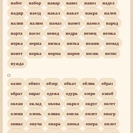
набег
набор
навар
навес
навоз
надел
надир
наезд
накал
накат
накра
налеп
налив
налим
намаз
намет
намол
народ
нарта
насос
невод
недра
немец
немка
нерка
нерпа
низка
нитка
ножик
номад
нонет
норка
норма
норов
носик
нотис
нужда
О
оазис
обвоз
обзор
обкат
облик
образ
обрат
овраг
одежа
одурь
озеро
озноб
океан
оклад
окова
окрол
округ
октет
олеин
олень
олива
омела
омлет
онагр
оникс
онуча
опара
опека
опера
оплот