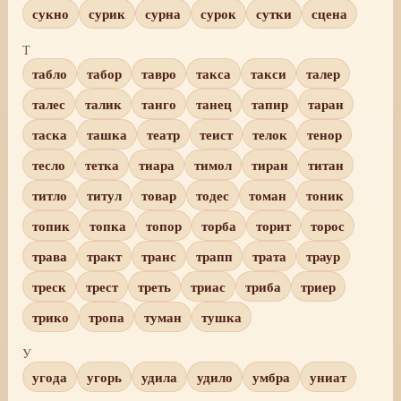
сукно
сурик
сурна
сурок
сутки
сцена
Т
табло
табор
тавро
такса
такси
талер
талес
талик
танго
танец
тапир
таран
таска
ташка
театр
теист
телок
тенор
тесло
тетка
тиара
тимол
тиран
титан
титло
титул
товар
тодес
томан
тоник
топик
топка
топор
торба
торит
торос
трава
тракт
транс
трапп
трата
траур
треск
трест
треть
триас
триба
триер
трико
тропа
туман
тушка
У
угода
угорь
удила
удило
умбра
униат