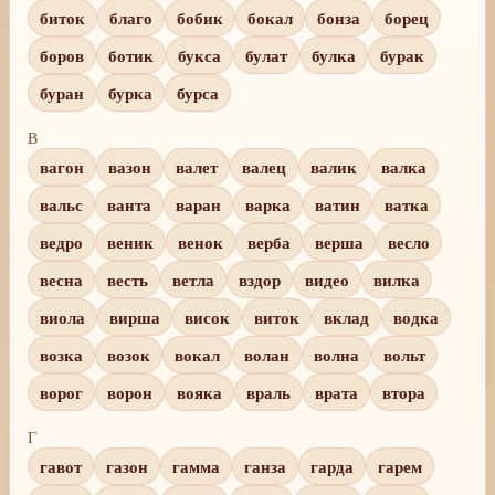
биток
благо
бобик
бокал
бонза
борец
боров
ботик
букса
булат
булка
бурак
буран
бурка
бурса
В
вагон
вазон
валет
валец
валик
валка
вальс
ванта
варан
варка
ватин
ватка
ведро
веник
венок
верба
верша
весло
весна
весть
ветла
вздор
видео
вилка
виола
вирша
висок
виток
вклад
водка
возка
возок
вокал
волан
волна
вольт
ворог
ворон
вояка
враль
врата
втора
Г
гавот
газон
гамма
ганза
гарда
гарем