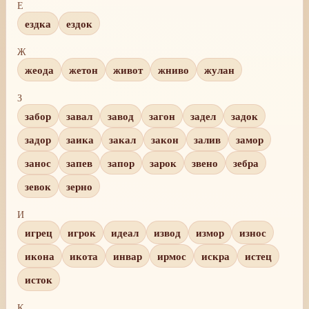
Е
ездка
ездок
Ж
жеода
жетон
живот
жниво
жулан
З
забор
завал
завод
загон
задел
задок
задор
заика
закал
закон
залив
замор
занос
запев
запор
зарок
звено
зебра
зевок
зерно
И
игрец
игрок
идеал
извод
измор
износ
икона
икота
инвар
ирмос
искра
истец
исток
К