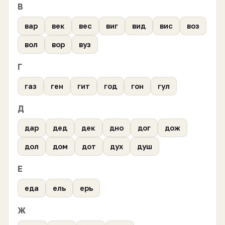
В
вар
век
вес
виг
вид
вис
воз
вол
вор
вуз
Г
газ
ген
гит
год
гон
гул
Д
дар
дед
дек
дно
дог
дож
дол
дом
дот
дух
душ
Е
еда
ель
ерь
Ж