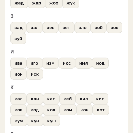
жад
жар
жор
жук
З
зад
зал
зев
зет
зло
зоб
зов
зуб
И
ива
иго
изм
икс
имя
иод
ион
иск
К
кал
кан
кат
кеб
кил
кит
ков
код
кол
ком
кон
кот
кум
кун
куш