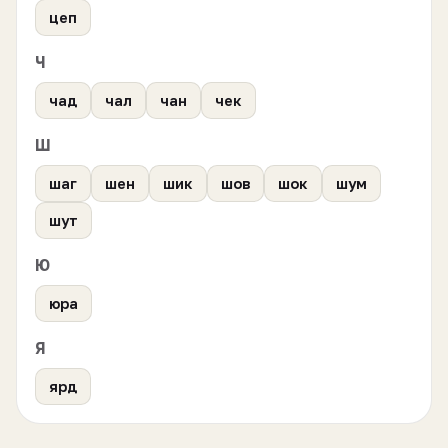
цеп
Ч
чад
чал
чан
чек
Ш
шаг
шен
шик
шов
шок
шум
шут
Ю
юра
Я
ярд