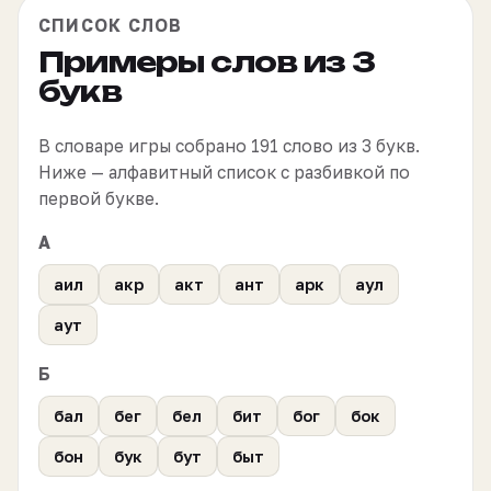
СПИСОК СЛОВ
Примеры слов из 3
букв
В словаре игры собрано 191 слово из 3 букв.
Ниже — алфавитный список с разбивкой по
первой букве.
А
аил
акр
акт
ант
арк
аул
аут
Б
бал
бег
бел
бит
бог
бок
бон
бук
бут
быт