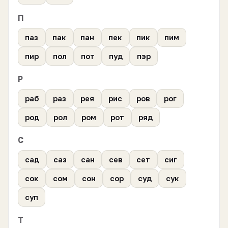
П
паз
пак
пан
пек
пик
пим
пир
пол
пот
пуд
пэр
Р
раб
раз
рея
рис
ров
рог
род
рол
ром
рот
ряд
С
сад
саз
сан
сев
сет
сиг
сок
сом
сон
сор
суд
сук
суп
Т