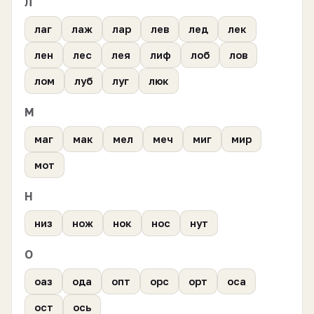
Л
лаг
лаж
лар
лев
лед
лек
лен
лес
лея
лиф
лоб
лов
лом
луб
луг
люк
М
маг
мак
мел
меч
миг
мир
мот
Н
низ
нож
нок
нос
нут
О
оаз
ода
опт
орс
орт
оса
ост
ось