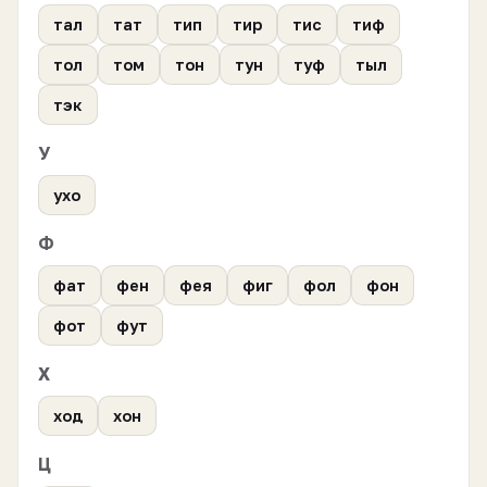
тал
тат
тип
тир
тис
тиф
тол
том
тон
тун
туф
тыл
тэк
У
ухо
Ф
фат
фен
фея
фиг
фол
фон
фот
фут
Х
ход
хон
Ц