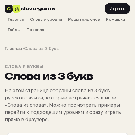
slova-game
Л
С
Играть
Главная
Слова и уровни
Решатель слов
Ромашка
Гайды
Правила
Главная
•
Слова из 3 букв
СЛОВА И БУКВЫ
Слова из 3 букв
На этой странице собраны слова из 3 букв
русского языка, которые встречаются в игре
«Слова из слова». Можно посмотреть примеры,
перейти к подходящим уровням и сразу играть
прямо в браузере.