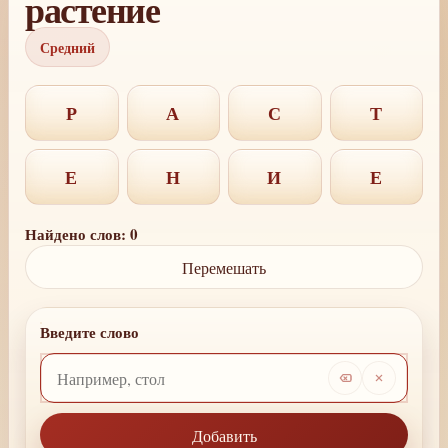
растение
Средний
Р
А
С
Т
Е
Н
И
Е
Найдено слов: 0
Перемешать
Введите слово
Добавить